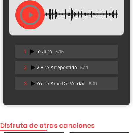
00:00
-5:15
1
Te Juro
5:15
2
Viviré Arrepentido
5:11
3
Yo Te Ame De Verdad
5:31
Disfruta de otras canciones