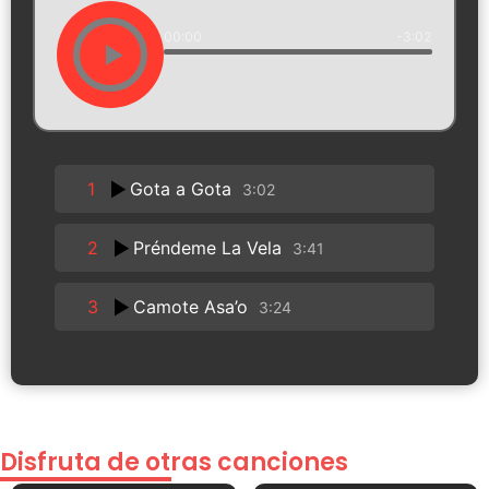
00:00
-3:02
1
Gota a Gota
3:02
2
Préndeme La Vela
3:41
3
Camote Asa’o
3:24
Disfruta de otras canciones