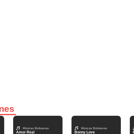
ones
Músicas Bolivianas
Músicas Bolivianas
Amor Real
Bonny Love