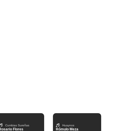
Cumbias Sureñas
Huaynos
Rosario Flores
Rómulo Meza