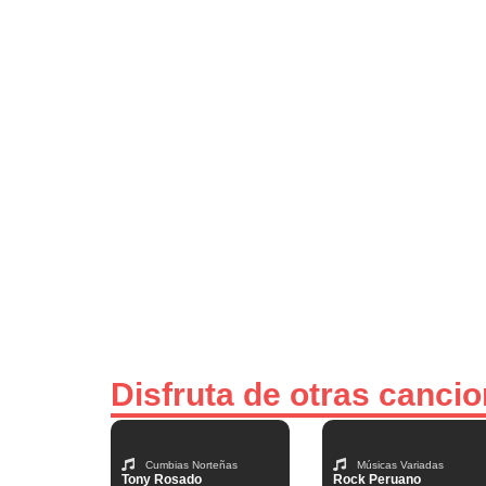
Disfruta de otras canci
Cumbias Norteñas
Músicas Variadas
Tony Rosado
Rock Peruano